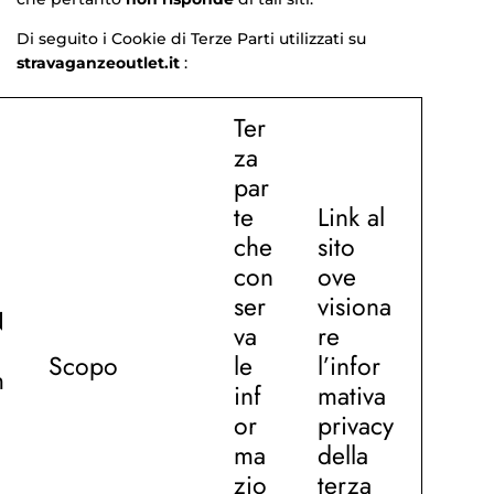
Di seguito i Cookie di Terze Parti utilizzati su
stravaganzeoutlet.it
:
Ter
za
par
te
Link al
che
sito
con
ove
ser
visiona
N
va
re
Scopo
le
l’infor
m
inf
mativa
or
privacy
ma
della
zio
terza