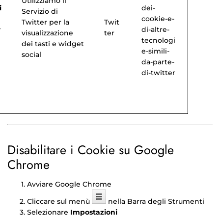
Utilizziamo il
i
dei-
Servizio di
cookie-e-
Twitter per la
Twit
r
di-altre-
visualizzazione
ter
tecnologi
dei tasti e widget
e-simili-
social
da-parte-
di-twitter
Disabilitare i Cookie su Google
Chrome
Avviare Google Chrome
Cliccare sul menù
nella Barra degli Strumenti
Selezionare
Impostazioni