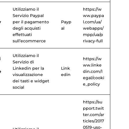
Utilizziamo il
https://w
Servizio Paypal
ww.paypa
y
per il pagamento
Payp
l.com/ua/
degli acquisti
al
webapps/
effettuati
mpp/ua/p
sull’ecommerce
rivacy-full
Utilizziamo il
i
https://w
Servizio di
ww.linke
Linkedin per la
Link
e
din.com/l
visualizzazione
edin
egal/cooki
dei tasti e widget
e_policy
social
https://su
pport.twit
ter.com/ar
ticles/2017
0519-uso-