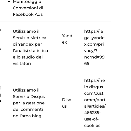
Monitoraggio
Conversioni di
Facebook Ads
a
Utilizziamo il
https://le
Yand
Servizio Metrica
gal.yande
ex
di Yandex per
x.com/pri
x
l’analisi statistica
vacy/?
e lo studio dei
ncrnd=99
visitatori
65
https://he
lp.disqus.
i
Utilizziamo il
com/cust
q
Servizio Disqus
Disq
omer/port
s
per la gestione
us
al/articles/
dei commenti
466235-
nell’area blog
use-of-
cookies