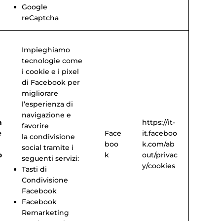
Google
reCaptcha
Impieghiamo
tecnologie come
i cookie e i pixel
di Facebook per
migliorare
l’esperienza di
navigazione e
a
https://it-
favorire
e
Face
it.faceboo
la condivisione
boo
k.com/ab
social tramite i
o
k
out/privac
seguenti servizi:
y/cookies
Tasti di
Condivisione
Facebook
Facebook
Remarketing