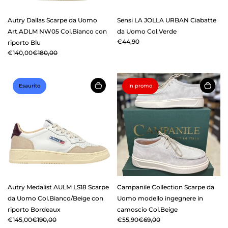
Autry Dallas Scarpe da Uomo
Sensi LA JOLLA URBAN Ciabatte
Art.ADLM NW05 Col.Bianco con
da Uomo Col.Verde
€44,90
riporto Blu
€140,00
€180,00
Esaurito
In promo
Autry Medalist AULM LS18 Scarpe
Campanile Collection Scarpe da
da Uomo Col.Bianco/Beige con
Uomo modello ingegnere in
riporto Bordeaux
camoscio Col.Beige
€145,00
€190,00
€55,90
€69,00