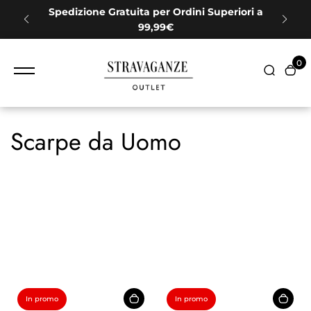
contenuto
e i
Spedizione Gratuita per Ordini Superiori a
99,99€
0
Scarpe da Uomo
In promo
In promo