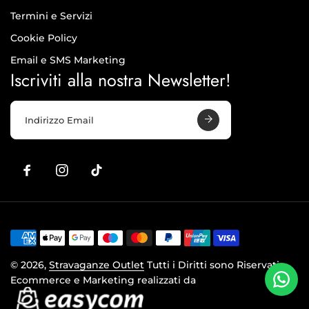
Termini e Servizi
Cookie Policy
Email e SMS Marketing
Iscriviti alla nostra Newsletter!
I
n
d
i
r
i
z
z
o
E
m
a
© 2026,
Stravaganze Outlet
Tutti i Diritti sono Riservati
i
l
Ecommerce e Marketing realizzati da