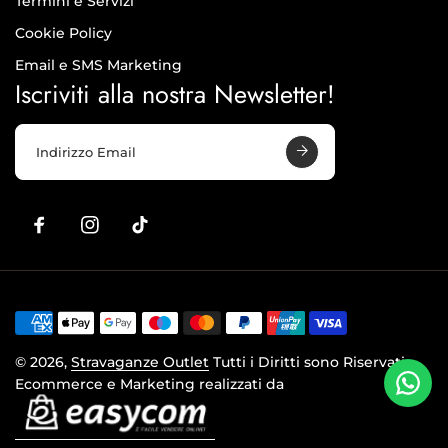
Termini e Servizi
Cookie Policy
Email e SMS Marketing
Iscriviti alla nostra Newsletter!
I
n
d
i
r
i
z
z
o
E
m
a
© 2026,
Stravaganze Outlet
Tutti i Diritti sono Riservati
i
l
Ecommerce e Marketing realizzati da