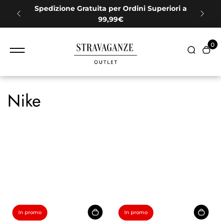
contenuto
e i
Spedizione Gratuita per Ordini Superiori a
99,99€
0
Nike
In promo
In promo