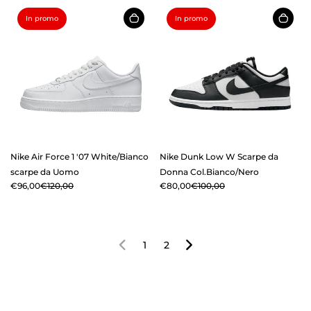
In promo
In promo
Nike Air Force 1 '07 White/Bianco
Nike Dunk Low W Scarpe da
scarpe da Uomo
Donna Col.Bianco/Nero
€96,00
€120,00
€80,00
€100,00
1
2